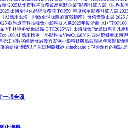
獲“2025杭州市數字服務貿易重點企業”
影夥引擎入選《世界互聯
n“2025 出海全球化品牌服務商 TOP50”年度榜單
影夥引擎入選 20
客邦：《AI應用出海：開啟全球版圖的實戰指南》發佈
受邀出席 2025
025 亞馬遜雲科技峰會
小影科技入選2025年度浙商“AI+”TOP10
 VP 林曉冬受邀出席 GTC2025“AI+出海峰會”
受邀出席非凡產研 
op 100 AI 應用榜單，小影科技VivaCut居前列
西湖鏈鏈看出海聯
4年浙江省數字經濟發展優秀案例
小影科技榮膺西湖區年度關鍵創
男孩的硬核“創造力”
尼日利亞辣媽 shinebegho：視頻創作的秘訣是“B
了一張合照
商業化增長