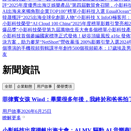
評“2025年度優秀出海泛娛樂產品”
第四屆數貿會召開，小影科技
AI出海未來獨角獸企業TOP100”榜單
小影科技入選 EqualOcea
韓晟獲評“2025出海全球化創新人物”
小影科技 X InfoQ極
小影科技榮登“AI Cloud 100 China”2025年度榜單
影夥引擎亮相2
爆品獎”
小影科技榮登第九屆萬物生長大會多個榜單
小影科技產品
小影科技首個參編國家標準正式發佈！
矽谷頂級風投 a16z 發佈T
決方案，助力麥芽“NetShort”營收暴漲 200%
影夥引擎入選202
個導演的手機視頻剪輯課
半年創作500個視頻範本：17歲埃及
友
新聞資訊
全部
企業動態
用戶故事
榮譽獎項
菲律賓女孩 Wind：畢業很多年後，我終於和爸爸拍
用戶故事
2026年6月25日
瞭解更多
小影科技出席揚帆出海大會：AI MV 驅動 AI 音樂