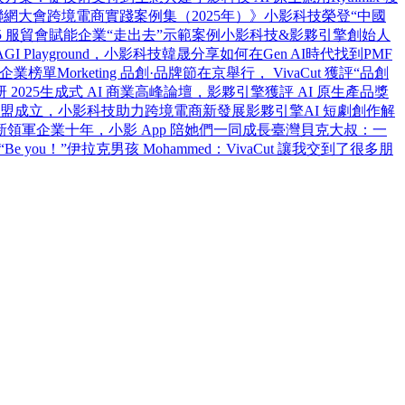
網大會跨境電商實踐案例集（2025年）》
小影科技榮登“中國
25 服貿會賦能企業“走出去”示範案例
小影科技&影夥引擎創始人
 AGI Playground，小影科技韓晟分享如何在Gen AI時代找到PMF
0 企業榜單
Morketing 品創·品牌節在京舉行， VivaCut 獲評“品創
2025生成式 AI 商業高峰論壇，影夥引擎獲評 AI 原生產品獎
盟成立，小影科技助力跨境電商新發展
影夥引擎AI 短劇創作解
新領軍企業
十年，小影 App 陪她們一同成長
臺灣貝克大叔：一
e you！”
伊拉克男孩 Mohammed：VivaCut 讓我交到了很多朋