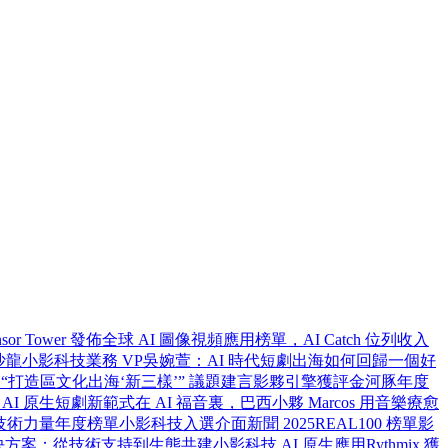
nsor Tower 發佈全球 AI 圖像視頻應用榜單，AI Catch 位列收入
沙龍
小影科技業務 VP吳婉萱：AI 時代短劇出海如何回歸一個好
打造區文化出海‘新三樣’” 議題建言
影夥引擎獲評金河豚年度
享 AI 原生短劇新範式
在 AI 福音裏，巴西小夥 Marcos 用音樂療愈
中國技術力量年度榜單
小影科技入選介面新聞 2025REAL100 榜單
影
決方案：從技術支持到生態共建
小影科技 AI 原生應用Rythmix 獲