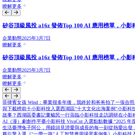
瞭解更多
矽谷頂級風投 a16z 發佈Top 100 AI 應用榜單，小影
企業動態
2025年3月7日
瞭解更多
矽谷頂級風投 a16z 發佈Top 100 AI 應用榜單，小影
企業動態
2025年3月7日
瞭解更多
瞭解更多
菲律賓女孩 Wind：畢業很多年後，我終於和爸爸拍了一張合照
與下載榜前十
小影科技入選西湖區“十大文化出海案例”
小影科技
故事？
西湖區委書記董毓民一行蒞臨小影科技走訪調研
在小影
AI（漫）劇創作平臺
小影科技 VivaCut 入選點點數據 “2025
生活
臺灣兔子阿公，用鏡頭見證愛與成長的每一刻
從熱愛出發，
夥引擎入選《“一帶一路”人工智慧應用場景案例集》
小影科技入