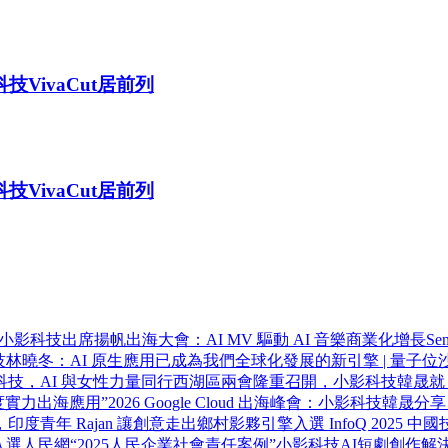
科技VivaCut居前列
科技VivaCut居前列
小影科技出席揚帆出海大會：AI MV 驅動 AI 音樂商業化增長
Se
林曉冬：AI 原生應用已成為我們全球化發展的新引擎 | 量子位
科技，AI 與女性力量同行
西湖區兩會隆重召開，小影科技韓晟就 “
 年度實力出海應用”
2026 Google Cloud 出海峰會：小影科技韓晟分
印度青年 Rajan 讓創意走出鄉村
影夥引擎入選 InfoQ 2025 
選人民網“2025人民企業社會責任案例”
小影科技AI短劇創作解