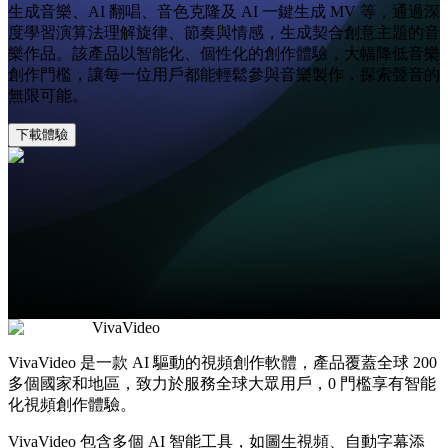
生成音樂、AI 翻唱、音色克隆及 AI 一鍵生成 MV 等，通過深
度學習演算法理解旋律、節奏與情感，生成契合創意主題的音
樂作品。該產品以智能化、個性化的創作體驗，大幅降低音樂
創作門檻，讓每一位用戶都能輕鬆參與音樂製作，探索聲音的
無限可能。
下載體驗
VivaVideo
VivaVideo 是一款 AI 驅動的視頻創作軟體，產品覆蓋全球 200
多個國家和地區，致力於服務全球大眾用戶，0 門檻享有智能
化視頻創作體驗。
VivaVideo 包含多個 AI 智能工具，如圖生視頻、自動字幕添