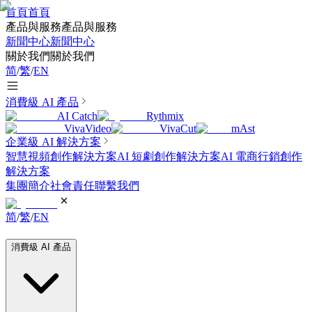
首頁
首頁
產品與服務
產品與服務
新聞中心
新聞中心
關於我們
關於我們
简
/
繁
/
EN
消費級 AI 產品
AI Catch
Rythmix
VivaVideo
VivaCut
mAst
企業級 AI 解決方案
智慧視頻創作解決方案
AI 短劇創作解決方案
AI 電商行銷創作
解決方案
集團簡介
社會責任
聯繫我們
简
/
繁
/
EN
消費級 AI 產品