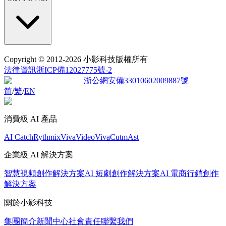
Copyright
© 2012-2026 小影科技版權所有
法律資訊
浙ICP備12027775號-2
浙公網安備33010602009887號
简
/
繁
/
EN
消費級 AI 產品
AI Catch
Rythmix
VivaVideo
VivaCut
mAst
企業級 AI 解決方案
智慧視頻創作解決方案
AI 短劇創作解決方案
AI 電商行銷創作
解決方案
關於小影科技
集團簡介
新聞中心
社會責任
聯繫我們