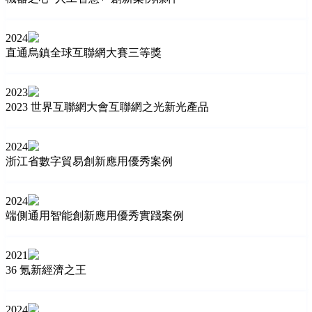
2024
直通烏鎮全球互聯網大賽三等獎
2023
2023 世界互聯網大會互聯網之光新光產品
2024
浙江省數字貿易創新應用優秀案例
2024
端側通用智能創新應用優秀實踐案例
2021
36 氪新經濟之王
2024