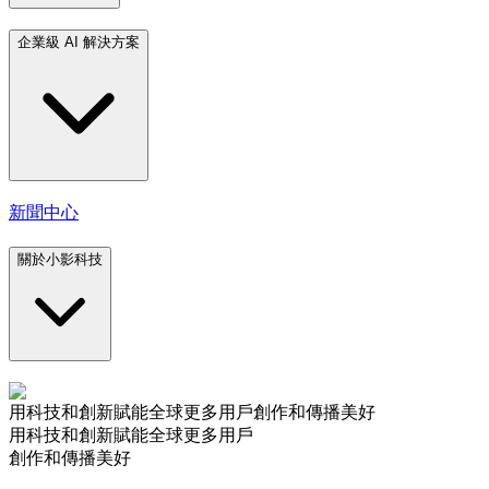
企業級 AI 解決方案
新聞中心
關於小影科技
用科技和創新賦能全球更多用戶
創作和傳播美好
用科技和創新賦能全球更多用戶
創作和傳播美好