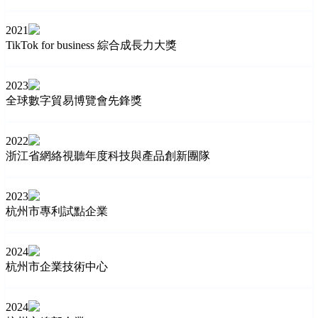
2021
TikTok for business 綜合成長力大獎
2023
全球數字貿易博覽會先鋒獎
2022
浙江省網絡視聽年度科技與產品創新團隊
2023
杭州市專利試點企業
2024
杭州市企業技術中心
2024