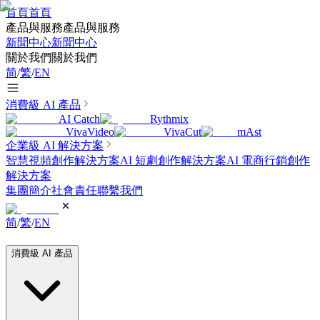
首頁
首頁
產品與服務
產品與服務
新聞中心
新聞中心
關於我們
關於我們
简
/
繁
/
EN
消費級 AI 產品
AI Catch
Rythmix
VivaVideo
VivaCut
mAst
企業級 AI 解決方案
智慧視頻創作解決方案
AI 短劇創作解決方案
AI 電商行銷創作
解決方案
集團簡介
社會責任
聯繫我們
简
/
繁
/
EN
消費級 AI 產品