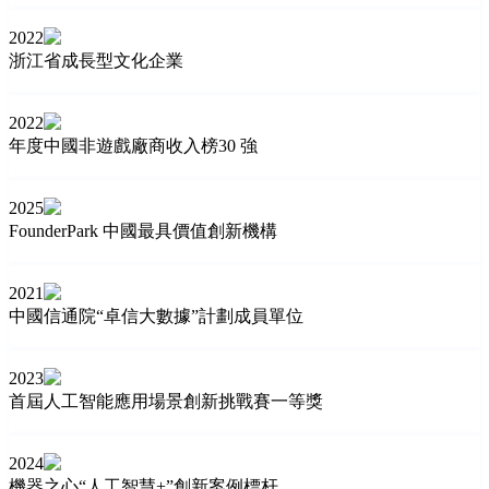
2022
浙江省成長型文化企業
2022
年度中國非遊戲廠商收入榜30 強
2025
FounderPark 中國最具價值創新機構
2021
中國信通院“卓信大數據”計劃成員單位
2023
首屆人工智能應用場景創新挑戰賽一等獎
2024
機器之心“人工智慧+”創新案例標杆