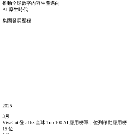
推動全球數字內容生產邁向
AI 原生時代
集團發展歷程
2025
3月
VivaCut 登 a16z 全球 Top 100 AI 應用榜單，位列移動應用榜
15 位