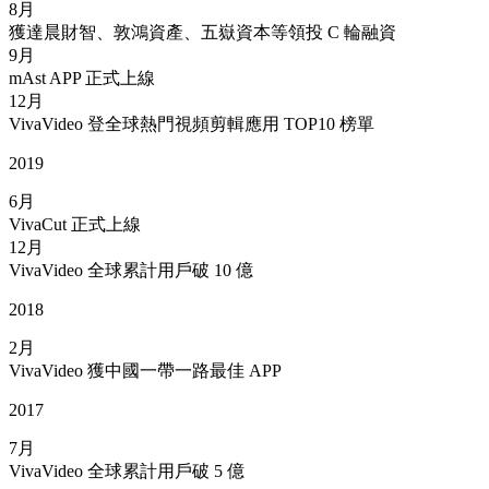
8月
獲達晨財智、敦鴻資產、五嶽資本等領投 C 輪融資
9月
mAst APP 正式上線
12月
VivaVideo 登全球熱門視頻剪輯應用 TOP10 榜單
2019
6月
VivaCut 正式上線
12月
VivaVideo 全球累計用戶破 10 億
2018
2月
VivaVideo 獲中國一帶一路最佳 APP
2017
7月
VivaVideo 全球累計用戶破 5 億