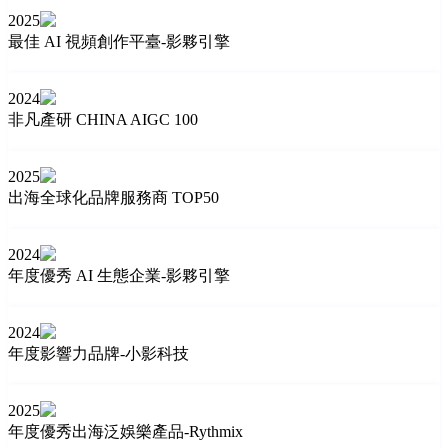
2025
最佳 AI 視頻創作平臺-影夥引擎
2024
非凡產研 CHINA AIGC 100
2025
出海全球化品牌服務商 TOP50
2024
年度優秀 AI 生態企業-影夥引擎
2024
年度影響力品牌-小影科技
2025
年度優秀出海泛娛樂產品-Rythmix